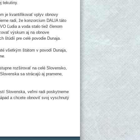
 tekutiny.
m je kvantifikovať vplyv obnovy
erne radi, že konzorcium DALIA táto
VO Ľudia a voda stalo tiež členom
zovať výskum aj na obnove
h štúdií pre celé povodie Dunaja.
uté všetkým štátom v povodí Dunaja,
ne.
ostupne rozširovať na celé Slovensko,
 Slovenska sa strácajú aj pramene,
 častí Slovenska, veľmi radi poskytneme
 nápad a chcete obnoviť svoj vyschnutý