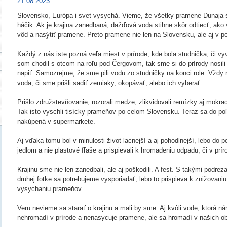
21.08.2023
Slovensko, Európa i svet vysychá. Vieme, že všetky pramene Dunaja
háčik. Ak je krajina zanedbaná, dažďová voda stihne skôr odtiecť, ako
vôd a nasýtiť pramene. Preto pramene nie len na Slovensku, ale aj v p
Každý z nás iste pozná veľa miest v prírode, kde bola studnička, či v
som chodil s otcom na roľu pod Čergovom, tak sme si do prírody nosil
napiť. Samozrejme, že sme pili vodu zo studničky na konci role. Vždy
voda, či sme prišli sadiť zemiaky, okopávať, alebo ich vyberať.
Prišlo združstevňovanie, rozorali medze, zlikvidovali remízky aj mokra
Tak isto vyschli tisícky prameňov po celom Slovensku. Teraz sa do po
nakúpená v supermarkete.
Aj vďaka tomu bol v minulosti život lacnejší a aj pohodlnejší, lebo do
jedlom a nie plastové fľaše a prispievali k hromadeniu odpadu, či v pr
Krajinu sme nie len zanedbali, ale aj poškodili. A fest. S takými podrez
druhej fotke sa potrebujeme vysporiadať, lebo to prispieva k znižovan
vysychaniu prameňov.
Veru nevieme sa starať o krajinu a mali by sme. Aj kvôli vode, ktorá n
nehromadí v prírode a nenasycuje pramene, ale sa hromadí v našich ob