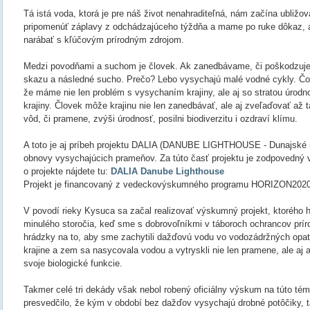
Tá istá voda, ktorá je pre náš život nenahraditeľná, nám začína ubližovať
pripomenúť záplavy z odchádzajúceho týždňa a mame po ruke dôkaz, a
narábať s kľúčovým prírodným zdrojom.
Medzi povodňami a suchom je človek. Ak zanedbávame, či poškodzuje
skazu a následné sucho. Prečo? Lebo vysychajú malé vodné cykly. Čo
že máme nie len problém s vysychaním krajiny, ale aj so stratou úrodnos
krajiny. Človek môže krajinu nie len zanedbávať, ale aj zveľaďovať a
vôd, či pramene, zvýši úrodnosť, posilni biodiverzitu i ozdraví klímu.
A toto je aj príbeh projektu DALIA (DANUBE LIGHTHOUSE - Dunajské m
obnovy vysychajúcich prameňov. Za túto časť projektu je zodpovedný
o projekte nájdete tu:
DALIA Danube Lighthouse
Projekt je financovaný z vedeckovýskumného programu HORIZON2020
V povodí rieky Kysuca sa začal realizovať výskumný projekt, ktorého h
minulého storočia, keď sme s dobrovoľníkmi v táboroch ochrancov prír
hrádzky na to, aby sme zachytili dažďovú vodu vo vodozádržných opat
krajine a zem sa nasycovala vodou a vytryskli nie len pramene, ale aj 
svoje biologické funkcie.
Takmer celé tri dekády však nebol robený oficiálny výskum na túto tém
presvedčilo, že kým v období bez dažďov vysychajú drobné potôčiky,