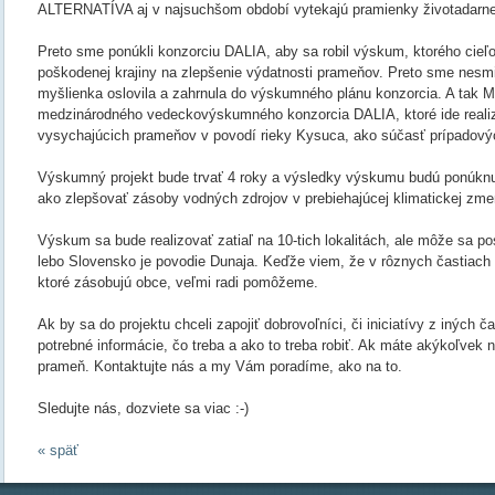
ALTERNATÍVA aj v najsuchšom období vytekajú pramienky životadarnej
Preto sme ponúkli konzorciu DALIA, aby sa robil výskum, ktorého cieľo
poškodenej krajiny na zlepšenie výdatnosti prameňov. Preto sme nesmi
myšlienka oslovila a zahrnula do výskumného plánu konzorcia. A tak M
medzinárodného vedeckovýskumného konzorcia DALIA, ktoré ide reali
vysychajúcich prameňov v povodí rieky Kysuca, ako súčasť prípadovýc
Výskumný projekt bude trvať 4 roky a výsledky výskumu budú ponúkn
ako zlepšovať zásoby vodných zdrojov v prebiehajúcej klimatickej zme
Výskum sa bude realizovať zatiaľ na 10-tich lokalitách, ale môže sa p
lebo Slovensko je povodie Dunaja. Keďže viem, že v rôznych častiach
ktoré zásobujú obce, veľmi radi pomôžeme.
Ak by sa do projektu chceli zapojiť dobrovoľníci, či iniciatívy z iných
potrebné informácie, čo treba a ako to treba robiť. Ak máte akýkoľvek
prameň. Kontaktujte nás a my Vám poradíme, ako na to.
Sledujte nás, dozviete sa viac :-)
« späť