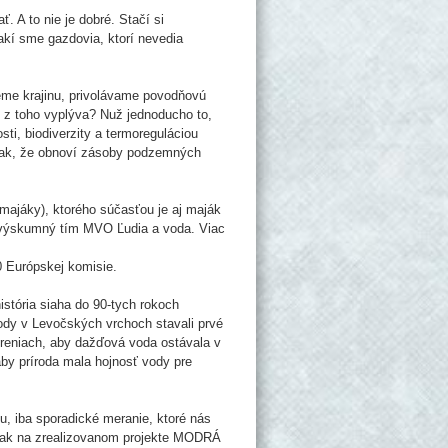
. A to nie je dobré. Stačí si
kí sme gazdovia, ktorí nevedia
me krajinu, privolávame povodňovú
 z toho vyplýva? Nuž jednoducho to,
ti, biodiverzity a termoreguláciou
ž tak, že obnoví zásoby podzemných
ajáky), ktorého súčasťou je aj maják
 výskumný tím MVO Ľudia a voda. Viac
 Európskej komisie.
istória siaha do 90-tych rokoch
ody v Levočských vrchoch stavali prvé
reniach, aby dažďová voda ostávala v
aby príroda mala hojnosť vody pre
u, iba sporadické meranie, ktoré nás
 tak na zrealizovanom projekte MODRÁ