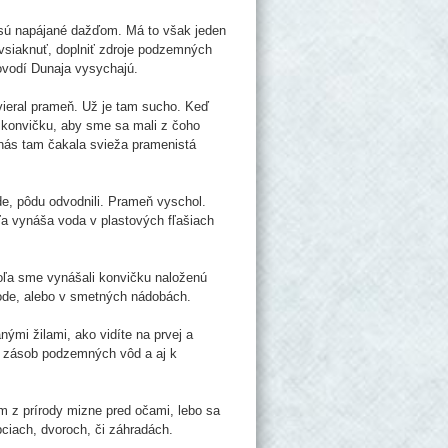
 sú napájané dažďom. Má to však jeden
 vsiaknuť, doplniť zdroje podzemných
ovodí Dunaja vysychajú.
yvieral prameň. Už je tam sucho. Keď
i konvičku, aby sme sa mali z čoho
 nás tam čakala svieža pramenistá
de, pôdu odvodnili. Prameň vyschol.
ľa vynáša voda v plastových fľašiach
 poľa sme vynášali konvičku naloženú
írode, alebo v smetných nádobách.
anými žilami, ako vidíte na prvej a
iu zásob podzemných vôd a aj k
ám z prírody mizne pred očami, lebo sa
ciach, dvoroch, či záhradách.