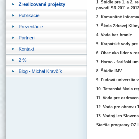
1. Štúdie pre 1. a 2. 
Zrealizované projekty
povodí SR 2011 a 201
Publikácie
2. Komunitné informa
3. Škola Zdravej Klím
Prezentácie
4. Voda bez hraníc
Partneri
5. Karpatské vody pre 
Kontakt
6. Obec ako líder v ro
2 %
7. Horno - šarišskí um
8. Štúdie IMV
Blog - Michal Kravčík
9. Ľudová univerzita 
10. Tatranská škola r
11. Voda pre ozdraven
12. Voda pre obnovu T
13. Vodný les Slovens
Staršie programy OZ 