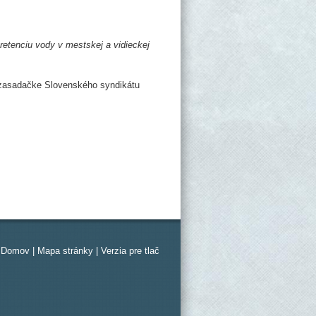
retenciu vody v mestskej a vidieckej
v zasadačke Slovenského syndikátu
Domov
|
Mapa stránky
|
Verzia pre tlač