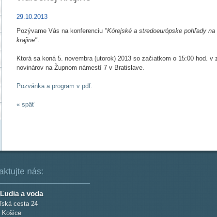
29.10.2013
Pozývame Vás na konferenciu
"Kórejské a stredoeurópske pohľady na 
krajine"
.
Ktorá sa koná 5. novembra (utorok) 2013 so začiatkom o 15:00 hod. 
novinárov na Župnom námestí 7 v Bratislave.
Pozvánka a program v pdf.
« späť
aktujte nás:
Ľudia a voda
ská cesta 24
 Košice